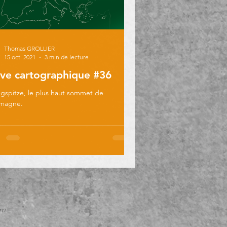
Thomas GROLLIER
15 oct. 2021
3 min de lecture
ve cartographique #36
gspitze, le plus haut sommet de
emagne.
em