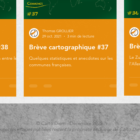
Thomas GROLLIER
29 oct. 2021
3 min de lecture
Brè
#38
Brève cartographique #37
Le Zu
 entre le
Quelques statistiques et anecdotes sur les
l’All
communes françaises.
© Carto Diem - Décembre 2025
utes les images publiées restent la propriété exclusive de Carto Di