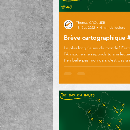
Thomas GROLLIER
18 févr. 2022
4 min de lecture
Brève cartographique 
Le plus long fleuve du monde? Fasto
l’Amazone me réponds tu ami lecteu
t’emballe pas mon gars c’est pas si s