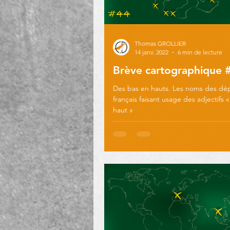
Thomas GROLLIER
14 janv. 2022
6 min de lecture
Brève cartographique 
Des bas en hauts. Les noms des dé
français faisant usage des adjectifs 
haut »