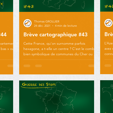
Thomas GROLLIER
24 déc. 2021
4 min de lecture
Brè
#44
Brève cartographique #43
L’Aze
partements
Cette France, qu'on surnomme parfois
avez 
« bas » ou «
hexagone, a t-elle un centre ? C'est le combat
conna
bien symbolique de communes du Cher ou de
même
l'Allier.