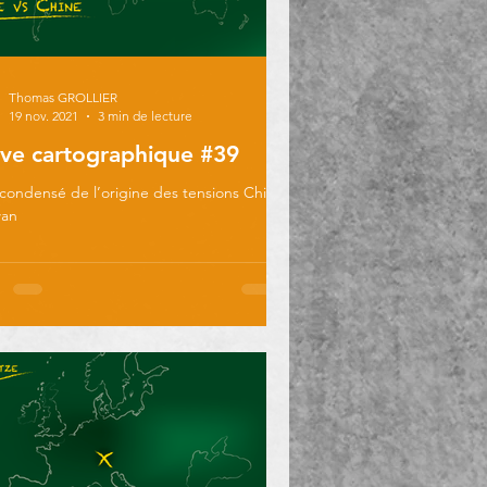
Thomas GROLLIER
19 nov. 2021
3 min de lecture
ve cartographique #39
 condensé de l’origine des tensions Chine
wan