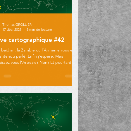
Thomas GROLLIER
17 déc. 2021
5 min de lecture
ve cartographique #42
rbaïdjan, la Zambie ou l’Arménie vous en
entendu parlé. Enfin j’espère. Mais
issez vous l’Arbezie? Non? Et pourtant
...