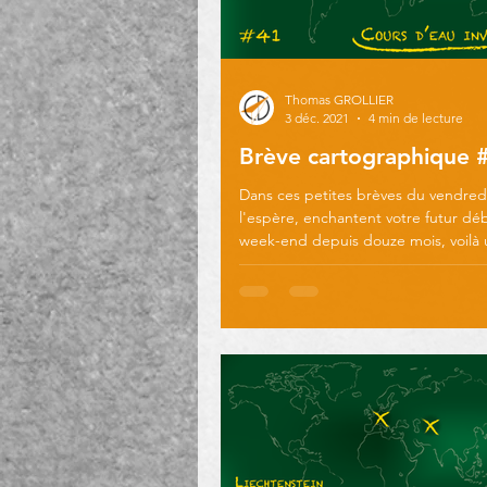
Thomas GROLLIER
3 déc. 2021
4 min de lecture
Brève cartographique 
Dans ces petites brèves du vendredi
l'espère, enchantent votre futur dé
week-end depuis douze mois, voilà 
moment...