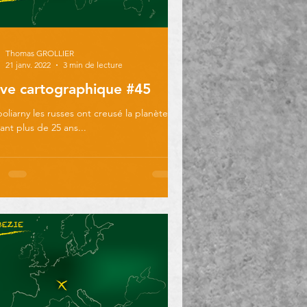
Thomas GROLLIER
21 janv. 2022
3 min de lecture
ve cartographique #45
oliarny les russes ont creusé la planète
nt plus de 25 ans...