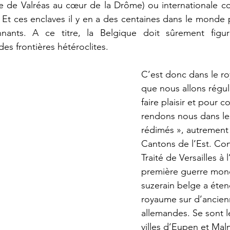
ne de Valréas au cœur de la Drôme) ou internationale c
e. Et ces enclaves il y en a des centaines dans le monde 
onnants. A ce titre, la Belgique doit sûrement figu
es frontières hétéroclites.
C’est donc dans le r
que nous allons régu
faire plaisir et pour
rendons nous dans le
rédimés », autremen
Cantons de l’Est. Co
Traité de Versailles à l
première guerre mondi
suzerain belge a éte
royaume sur d’ancie
allemandes. Se sont 
villes d’Eupen et Mal