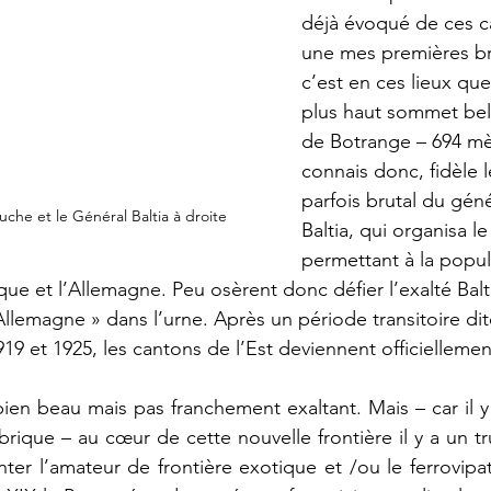
déjà évoqué de ces c
une mes premières brè
c’est en ces lieux que
plus haut sommet belg
de Botrange – 694 mèt
connais donc, fidèle le
parfois brutal du gén
uche et le Général Baltia à droite
Baltia, qui organisa le
permettant à la popul
ique et l’Allemagne. Peu osèrent donc défier l’exalté Bal
Allemagne » dans l’urne. Après un période transitoire dit
919 et 1925, les cantons de l’Est deviennent officiellemen
bien beau mais pas franchement exaltant. Mais – car il y 
rique – au cœur de cette nouvelle frontière il y a un tr
er l’amateur de frontière exotique et /ou le ferrovipath