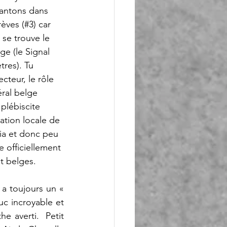
antons dans 
ves (#3) car 
 se trouve le 
e (le Signal 
res). Tu 
cteur, le rôle 
éral belge 
 plébiscite 
ation locale de 
tia et donc peu 
e officiellement 
t belges. 
a toujours un « 
uc incroyable et 
e averti.  Petit 