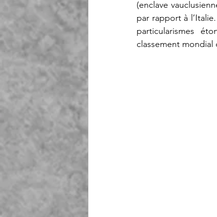
(enclave vauclusien
par rapport à l’Itali
particularismes ét
classement mondial d