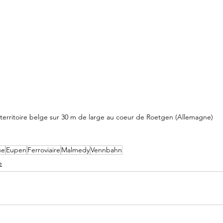
territoire belge sur 30 m de large au coeur de Roetgen (Allemagne)
ue
Eupen
Ferroviaire
Malmedy
Vennbahn
e