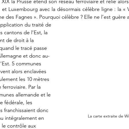
n XIX la Prusse étend son réseau ferroviaire et relie alors
 et Luxembourg avec la désormais célèbre ligne : la « 
gne des Fagnes ». Pourquoi célèbre ? Elle ne l’est guère a
pplication du traité de 
s cantons de l’Est, la 
nt de droit à la 
quand le tracé passe 
’Allemagne et donc au-
l’Est. 5 communes 
vent alors enclavées 
ulement les 10 mètres 
 ferroviaire. Par la 
munes allemande et le 
e fédérale, les 
 franchissaient donc 
La carte extraite de W
au intégralement en 
, le contrôle aux 