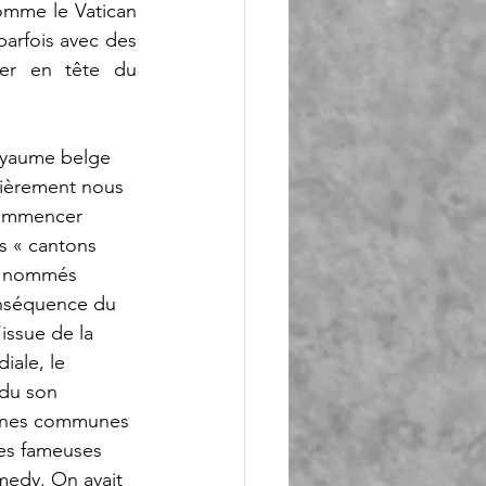
omme le Vatican 
parfois avec des 
rer en tête du 
oyaume belge 
lièrement nous 
 commencer 
s « cantons 
t nommés 
nséquence du 
’issue de la 
ale, le 
ndu son 
nnes communes 
les fameuses 
medy. On avait 