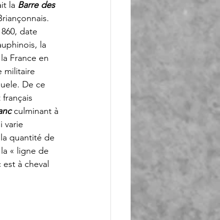
t la 
Barre des 
Briançonnais. 
1860, date 
uphinois, la 
 la France en 
 militaire 
nuele. De ce 
 français 
anc
 culminant à 
 varie 
 la quantité de 
la « ligne de 
 est à cheval 