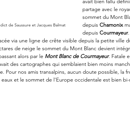
avait bien fallu défini
partage avec le roy
sommet du Mont Blan
depuis 
Chamonix
 ma
dict de Saussure et Jacques Balmat
depuis 
Courmayeur
.
acée via une ligne de crête visible depuis la petite ville 
ctares de neige le sommet du Mont Blanc devient intég
 passant alors par le 
Mont Blanc de Courmayeur
. Fatale 
 avait des cartographes qui semblaient bien moins manc
. Pour nos amis transalpins, aucun doute possible, la fro
 eaux et le sommet de l’Europe occidentale est bien bi-n