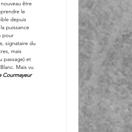
e nouveau être 
prendre le 
sible depuis 
la puissance 
s pour 
e, signataire du 
tres, mais 
au passage) et 
 Blanc. Mais vu 
e Courmayeur