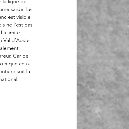
r la ligne de 
aume sarde. Le 
c est visible 
is ne l’est pas 
 La limite 
du Val d’Aoste 
ralement 
erreur. Car de 
hots que ceux 
ntière suit la 
ational. 