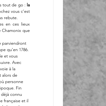
 tout de go : 
la 
ochez vous c’est 
us rebute. 
s en ces lieux 
de Chamonix que 
e parviendront 
pe qu’en 1786. 
le et vous 
uivre. Avec 
voie à la 
 alors de 
à où personne 
’époque. Fin 
t déjà connu 
 française et il 