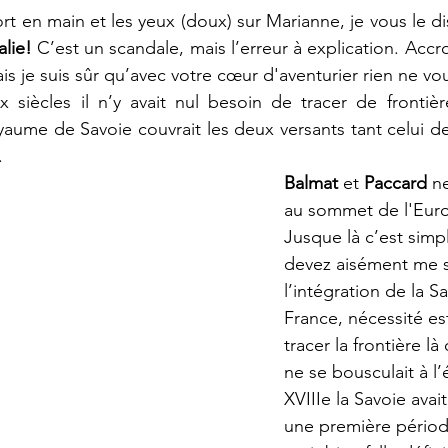
 en main et les yeux (doux) sur Marianne, je vous le dis
alie!
 C’est un scandale, mais l’erreur à explication. Accr
s je suis sûr qu’avec votre cœur d'aventurier rien ne vo
siècles il n’y avait nul besoin de tracer de frontière
oyaume de Savoie couvrait les deux versants tant celui 
.
Balmat
 et 
Paccard
 n
au sommet de l'Euro
Jusque là c’est simp
devez aisément me s
l’intégration de la Sa
France, nécessité est
tracer la frontière l
ne se bousculait à l
XVIIIe la Savoie avai
une première période