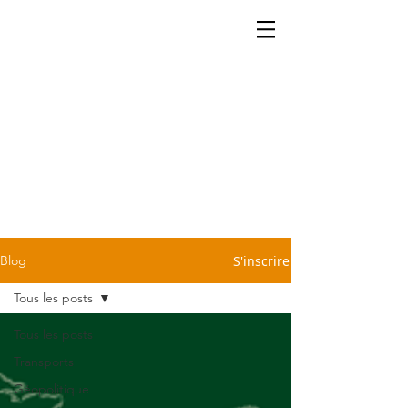
La cartographie ça se partage.
Retrouvez dans notre blog
quelques petites infos légères
et sans prétention pour vous
sauver d'une conversation
pénible devant la machine à
café ou le repas du dimanche
chez Tonton. C'est cadeau!
S'inscrire
Blog
Tous les posts
Tous les posts
Transports
Géopolitique