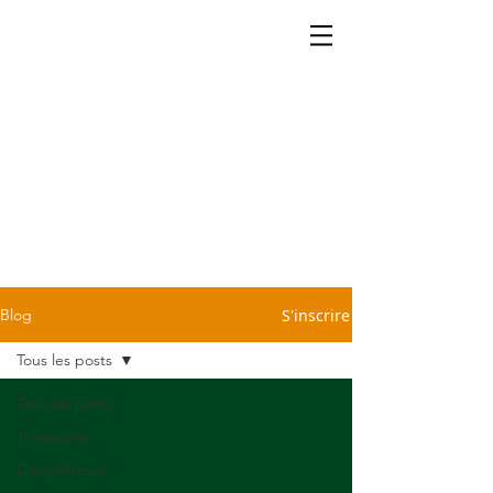
La cartographie ça se partage.
Retrouvez dans notre blog
quelques petites infos légères
et sans prétention pour vous
sauver d'une conversation
pénible devant la machine à
café ou le repas du dimanche
chez Tonton. C'est cadeau!
S'inscrire
Blog
Tous les posts
Tous les posts
Transports
Géopolitique