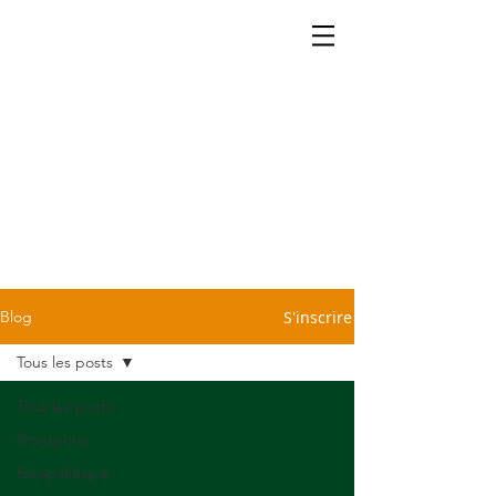
La cartographie ça se partage.
Retrouvez dans notre blog
quelques petites infos légères
et sans prétention pour vous
sauver d'une conversation
pénible devant la machine à
café ou le repas du dimanche
chez Tonton. C'est cadeau!
S'inscrire
Blog
Tous les posts
Tous les posts
Transports
Géopolitique