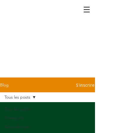
La cartographie ça se partage.
Retrouvez dans notre blog
quelques petites infos légères
et sans prétention pour vous
sauver d'une conversation
pénible devant la machine à
café ou le repas du dimanche
chez Tonton. C'est cadeau!
S'inscrire
Blog
Tous les posts
Tous les posts
Transports
Géopolitique