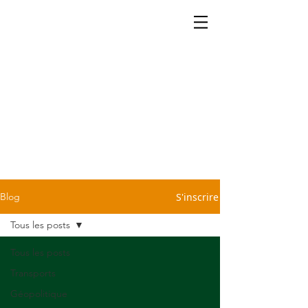
La cartographie ça se partage.
Retrouvez dans notre blog
quelques petites infos légères
et sans prétention pour vous
sauver d'une conversation
pénible devant la machine à
café ou le repas du dimanche
chez Tonton. C'est cadeau!
S'inscrire
Blog
Tous les posts
Tous les posts
Transports
Géopolitique