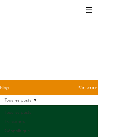
La cartographie ça se partage.
Retrouvez dans notre blog
quelques petites infos légères
et sans prétention pour vous
sauver d'une conversation
pénible devant la machine à
café ou le repas du dimanche
chez Tonton. C'est cadeau!
S'inscrire
Blog
Tous les posts
Tous les posts
Transports
Géopolitique