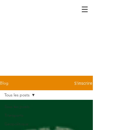
La cartographie ça se partage.
Retrouvez dans notre blog
quelques petites infos légères
et sans prétention pour vous
sauver d'une conversation
pénible devant la machine à
café ou le repas du dimanche
chez Tonton. C'est cadeau!
S'inscrire
Blog
Tous les posts
Tous les posts
Transports
Géopolitique