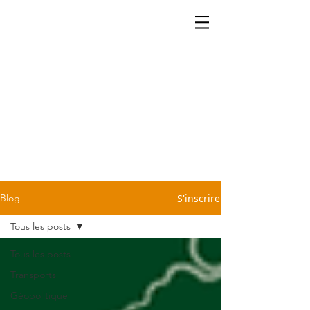
La cartographie ça se partage.
Retrouvez dans notre blog
quelques petites infos légères
et sans prétention pour vous
sauver d'une conversation
pénible devant la machine à
café ou le repas du dimanche
chez Tonton. C'est cadeau!
S'inscrire
Blog
Tous les posts
Tous les posts
Transports
Géopolitique