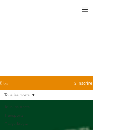
La cartographie ça se partage.
Retrouvez dans notre blog
quelques petites infos légères
et sans prétention pour vous
sauver d'une conversation
pénible devant la machine à
café ou le repas du dimanche
chez Tonton. C'est cadeau!
S'inscrire
Blog
Tous les posts
Tous les posts
Transports
Géopolitique