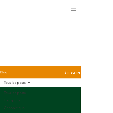
La cartographie ça se partage.
Retrouvez dans notre blog
quelques petites infos légères
et sans prétention pour vous
sauver d'une conversation
pénible devant la machine à
café ou le repas du dimanche
chez Tonton. C'est cadeau!
S'inscrire
Blog
Tous les posts
Tous les posts
Transports
Géopolitique