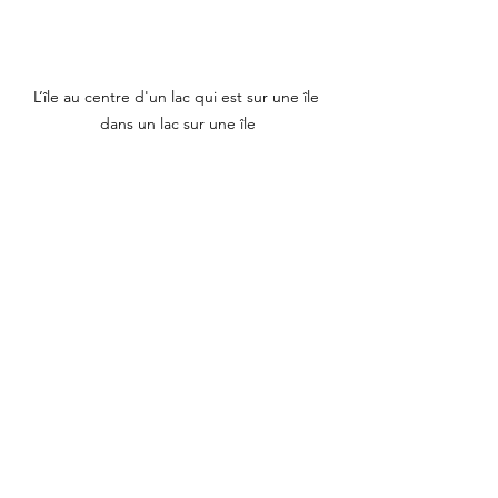
L’île au centre d'un lac qui est sur une île 
dans un lac sur une île
Asie
Philippines
Lac Taal
Volcan
Ile
Volcano Island
Luçon
Géographie
Voir tout
Posts récents