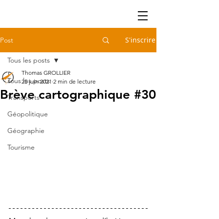
S'inscrire
Post
Tous les posts
Thomas GROLLIER
Tous les posts
25 juin 2021
2 min de lecture
Brève cartographique #30
Transports
Géopolitique
Géographie
Tourisme