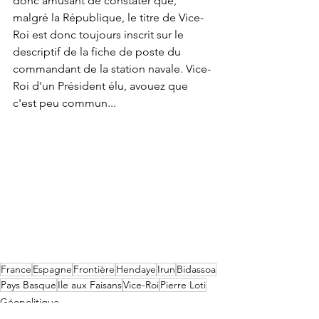
donc amusant de constater que, 
malgré la République, le titre de Vice-
Roi est donc toujours inscrit sur le 
descriptif de la fiche de poste du 
commandant de la station navale. Vice-
Roi d'un Président élu, avouez que 
c'est peu commun...
France
Espagne
Frontière
Hendaye
Irun
Bidassoa
Pays Basque
Ile aux Faisans
Vice-Roi
Pierre Loti
Géopolitique
Géographie