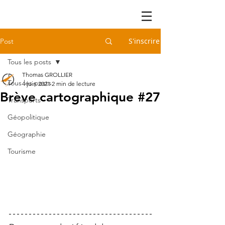
S'inscrire
Post
Tous les posts
Thomas GROLLIER
Tous les posts
4 juin 2021
2 min de lecture
Brève cartographique #27
Transports
Géopolitique
Géographie
Tourisme