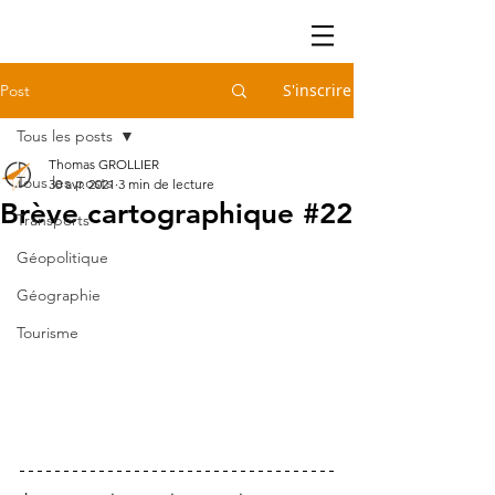
S'inscrire
Post
Tous les posts
Thomas GROLLIER
Tous les posts
30 avr. 2021
3 min de lecture
Brève cartographique #22
Transports
Géopolitique
Géographie
Tourisme