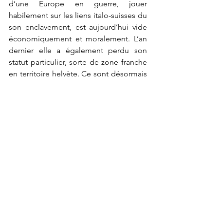
d’une Europe en guerre, jouer 
habilement sur les liens italo-suisses du 
son enclavement, est aujourd’hui vide 
économiquement et moralement. L’an 
dernier elle a également perdu son 
statut particulier, sorte de zone franche 
en territoire helvète. Ce sont désormais 
bien les lois fiscales italiennes et de 
l’UE qui y sont appliquées ajoutant une 
énième estocade aux 2000 habitants du 
bourg endormi. Comme sur la roulette 
de leur ancien casino : « rien de va plus 
».