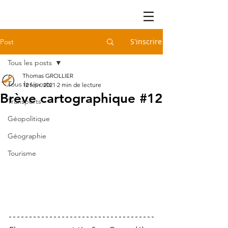
S'inscrire
Post
Tous les posts
Thomas GROLLIER
Tous les posts
12 févr. 2021
2 min de lecture
Brève cartographique #12
Transports
Géopolitique
Géographie
Tourisme