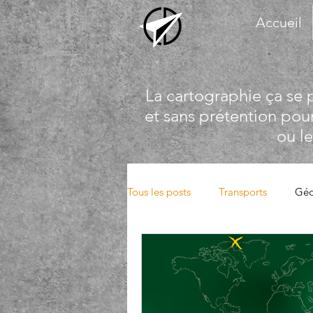
Accueil
La cartographie ça se 
et sans prétention pou
ou l
Tous les posts
Transports
Géo