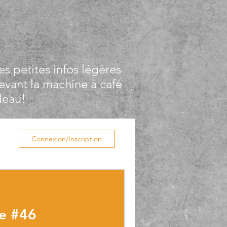
s petites infos légères
evant la machine à café
deau!
Connexion/Inscription
ue #46