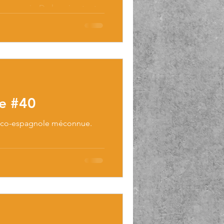
ieurs mois. De la neige tout
Alert.
ue #40
ranco-espagnole méconnue.