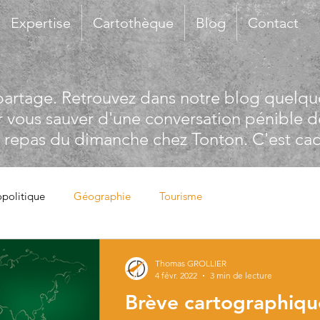
Expertise
Cartothèque
Blog
Contact
partage. Retrouvez dans notre blog quelque
r vous sauver d'une conversation pénible d
e repas du dimanche chez Tonton. C'est ca
politique
Géographie
Tourisme
Thomas GROLLIER
4 févr. 2022
3 min de lecture
Brève cartographiq